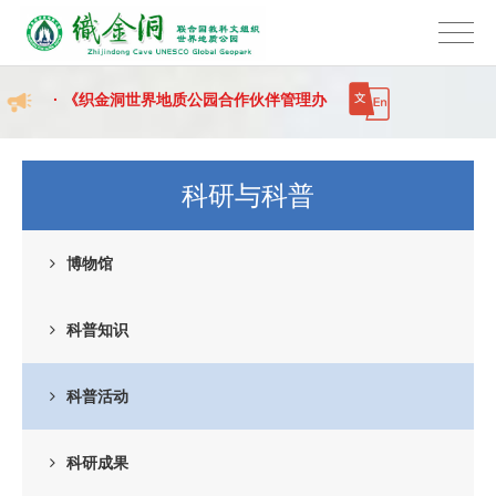
· 《织金洞世界地质公园合作伙伴管理办
法》正式发布！欢迎各...
· 乌江源百里画廊化屋码头临时停航通告
· 织金洞景区2026年暑期夜游开放公告
科研与科普
博物馆
科普知识
科普活动
科研成果