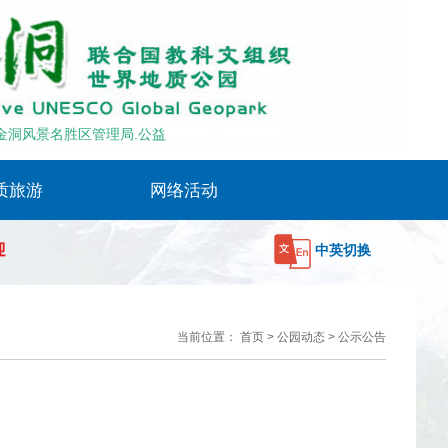
迎
金洞风景名胜区管理局.公益
质旅游
网络活动
园区地图
园区交通
特产美食
住宿推荐
联系我们
世界地质公园
网络交流
姊妹公园
合作伙伴
迎
中英切换
当前位置：
首页
>
公园动态
>
公示公告