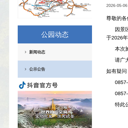
2026-05-06
尊敬的各
因景区核
公园动态
于202
本次施工
新闻动态
请广大游
公示公告
如有疑问
0857—
0857—
特此公