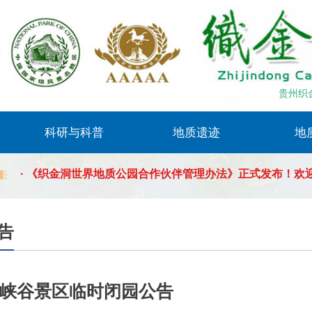
· 《织金洞世界地质公园合作伙伴管理办法》正式发布！欢
各...
· 乌江源百里画廊化屋码头临时停航通告
贵州织
科研与科普
地质遗迹
地
· 织金洞景区2026年暑期夜游开放公告
科普知识
科普活动
科研成果
科普读物
自然生态
博物馆
织金洞园区
绮结河园区
东风湖园区
· 《织金洞世界地质公园合作伙伴管理办法》正式发布！欢
各...
· 乌江源百里画廊化屋码头临时停航通告
告
· 织金洞景区2026年暑期夜游开放公告
峡谷景区临时闭园公告